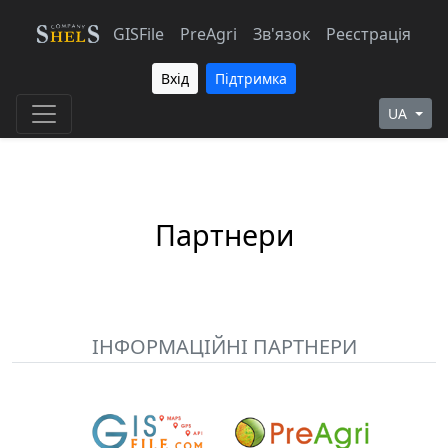
GISFile
PreAgri
Зв'язок
Реєстрація
Вхід
Підтримка
UA
Партнери
ІНФОРМАЦІЙНІ ПАРТНЕРИ