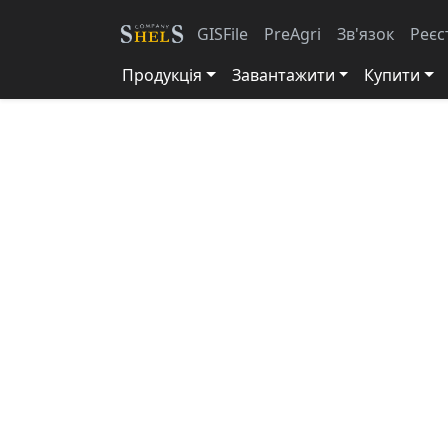
GISFile
PreAgri
Зв'язок
Реєс
Продукція
Завантажити
Купити