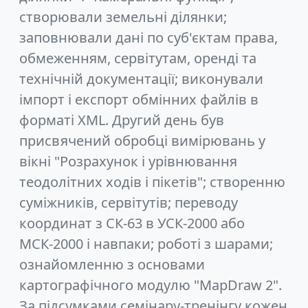
створювали земельні ділянки;
заповнювали дані по суб'єктам права,
обмеженням, сервітутам, оренді та
технічній документації; виконували
імпорт і експорт обмінних файлів в
форматі XML. Другий день був
присвячений обробці вимірювань у
вікні "Розрахунок і урівнювання
теодолітних ходів і пікетів"; створенню
суміжників, сервітутів; переводу
координат з СК-63 в УСК-2000 або
МСК-2000 і навпаки; роботі з шарами;
ознайомленню з основами
картографічного модулю "MapDraw 2".
За підсумками семінару-тренінгу кожен